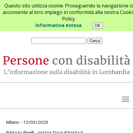
Questo sito utilizza cookie. Proseguendo la navigazione s
acconsente al loro impiego in conformità alla nostra Cooki
Policy.
Chi siamo
Newsletter
Contatti
Informativa estesa
T
Archivio appuntamenti
Milano - 13/03/2020
Palazzo Pirelli - piazza Duca d'Aosta 3