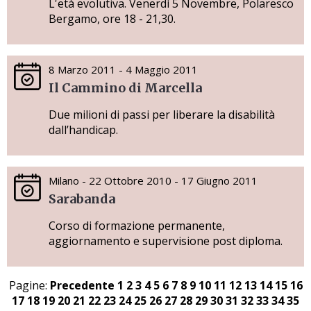
L'età evolutiva. Venerdì 5 Novembre, Polaresco
Bergamo, ore 18 - 21,30.
8 Marzo 2011 - 4 Maggio 2011
Il Cammino di Marcella
Due milioni di passi per liberare la disabilità
dall’handicap.
Milano - 22 Ottobre 2010 - 17 Giugno 2011
Sarabanda
Corso di formazione permanente,
aggiornamento e supervisione post diploma.
Pagine:
Precedente
1
2
3
4
5
6
7
8
9
10
11
12
13
14
15
16
17
18
19
20
21
22
23
24
25
26
27
28
29
30
31
32
33
34
35