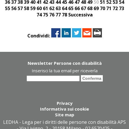
36
37
38
39
40
41
42
43
44
45
46
47
48
49
50
51
52
53
54
55
56
57
58
59
60
61
62
63
64
65
66
67
68
69
70
71
72
73
74
75
76
77
78
Successiva
Condividi:
Newsletter Persone con disabilità
Inserisci la tua email per riceverla
Privacy
Informativa sui cookie
Site map
LEDHA - Lega per i diritti delle persone con disabilità APS
- Via Livigno, 2 - 20158 Milano - 02 6570425 -