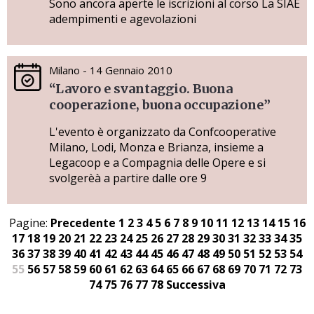
Sono ancora aperte le iscrizioni al corso La SIAE
adempimenti e agevolazioni
Milano - 14 Gennaio 2010
“Lavoro e svantaggio. Buona
cooperazione, buona occupazione”
L'evento è organizzato da Confcooperative
Milano, Lodi, Monza e Brianza, insieme a
Legacoop e a Compagnia delle Opere e si
svolgerèà a partire dalle ore 9
Pagine:
Precedente
1
2
3
4
5
6
7
8
9
10
11
12
13
14
15
16
17
18
19
20
21
22
23
24
25
26
27
28
29
30
31
32
33
34
35
36
37
38
39
40
41
42
43
44
45
46
47
48
49
50
51
52
53
54
55
56
57
58
59
60
61
62
63
64
65
66
67
68
69
70
71
72
73
74
75
76
77
78
Successiva