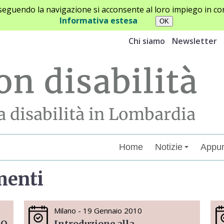
oseguendo la navigazione si acconsente al loro impiego in con
Informativa estesa
Chi siamo
Newsletter
Home
Notizie
Appun
menti
Milano - 19 Gennaio 2010
IO
Introduzione alla