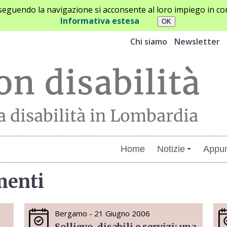
oseguendo la navigazione si acconsente al loro impiego in con
Informativa estesa
Chi siamo
Newsletter
Home
Notizie
Appun
menti
Bergamo - 21 Giugno 2006
Sollievo, disabili e servizi: una