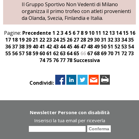
Il Gruppo Sportivo Non Vedenti di Milano
organizza il primo trofeo con atleti provenienti
da Olanda, Svezia, Finlandia e Italia.
Pagine:
Precedente
1
2
3
4
5
6
7
8
9
10
11
12
13
14
15
16
17
18
19
20
21
22
23
24
25
26
27
28
29
30
31
32
33
34
35
36
37
38
39
40
41
42
43
44
45
46
47
48
49
50
51
52
53
54
55
56
57
58
59
60
61
62
63
64
65
66
67
68
69
70
71
72
73
74
75
76
77
78
Successiva
Condividi:
Newsletter Persone con disabilità
Inserisci la tua email per riceverla